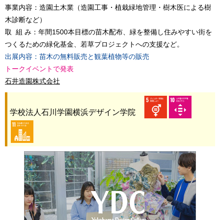
事業内容：造園土木業（造園工事・植栽緑地管理・樹木医による樹
木診断など）
取 組 み：年間1500本目標の苗木配布、緑を整備し住みやすい街を
つくるための緑化基金、若草プロジェクトへの支援など。
出展内容：苗木の無料販売と観葉植物等の販売
トークイベントで発表
石井造園株式会社
学校法人石川学園横浜デザイン学院